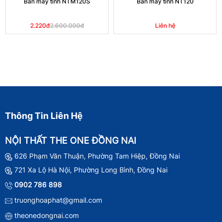
Bàn máy tính NTM120S
Bàn máy tính NT120
2.220đ
2.600.000đ
Liên hệ
Thông Tin Liên Hệ
NỘI THẤT THE ONE ĐỒNG NAI
626 Phạm Văn Thuận, Phường Tam Hiệp, Đồng Nai
721 Xa Lộ Hà Nội, Phường Long Bình, Đồng Nai
0902 786 898
truonghoaphat@gmail.com
theonedongnai.com