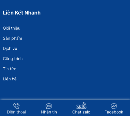
Liên Kết Nhanh
Giới thiệu
Sản phẩm
Dịch vụ
Công trình
Tin tức
Liên hệ
Copyright © 2023 -
Nội Thất The One Đồng Nai - Hoà Phát
Đồng Nai
. All rights reserved.
Design by i-web.vn
Điện thoại
Nhắn tin
Chat zalo
Facebook