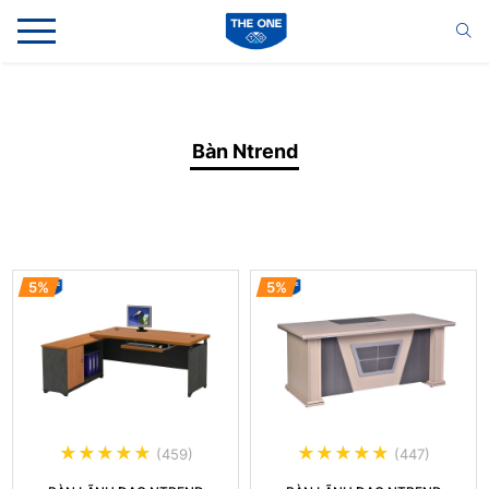
Bàn Ntrend
5%
5%
(459)
(447)