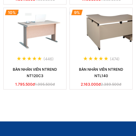
10%
9%
(446)
(474)
BÀN NHÂN VIÊN NTREND
BÀN NHÂN VIÊN NTREND
NT120C3
NTL140
1.795.500đ
1.995.500đ
2.163.000đ
2.389.500đ