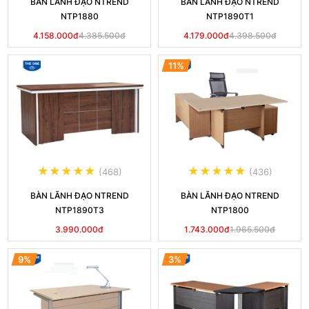
BÀN LÃNH ĐẠO NTREND
BÀN LÃNH ĐẠO NTREND
NTP1880
NTP1890T1
4.158.000đ
4.385.500đ
4.179.000đ
4.398.500đ
11%
(468)
(436)
BÀN LÃNH ĐẠO NTREND
BÀN LÃNH ĐẠO NTREND
NTP1890T3
NTP1800
3.990.000đ
1.743.000đ
1.965.500đ
9%
3%