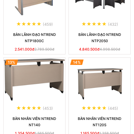
(459)
(432)
BÀN LÃNH ĐẠO NTREND
BÀN LÃNH ĐẠO NTREND
NTP1800C
NTP2050
2.541.000đ
2.789.500đ
4.840.500đ
4.998.500đ
13%
14%
(453)
(445)
BÀN NHÂN VIÊN NTREND
BÀN NHÂN VIÊN NTREND
NT140
NT120S
1.354.500đ
1.565.500đ
1.165.500đ
1.358.500đ