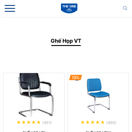
Ghế Họp VT
13%
(451)
(495)