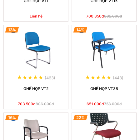
GHẾ HỌP VT1
GHẾ HỌP VT1K
Liên hệ
700.350đ
802.000đ
13%
14%
(463)
(443)
GHẾ HỌP VT2
GHẾ HỌP VT3B
703.500đ
806.000đ
651.000đ
758.000đ
16%
22%