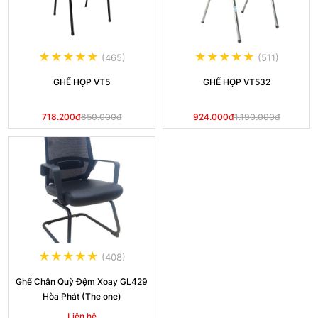
(465)
(511)
GHẾ HỌP VT5
GHẾ HỌP VT532
718.200đ
850.000đ
924.000đ
1.190.000đ
(408)
Ghế Chân Quỳ Đệm Xoay GL429
Hòa Phát (The one)
Liên hệ