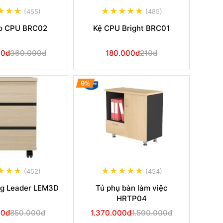
(455)
(485)
eo CPU BRC02
Kệ CPU Bright BRC01
00đ
360.000đ
180.000đ
210đ
9%
(452)
(454)
ng Leader LEM3D
Tủ phụ bàn làm việc
HRTP04
00đ
850.000đ
1.370.000đ
1.500.000đ