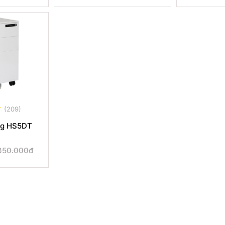
(209)
ng HS5DT
350.000đ