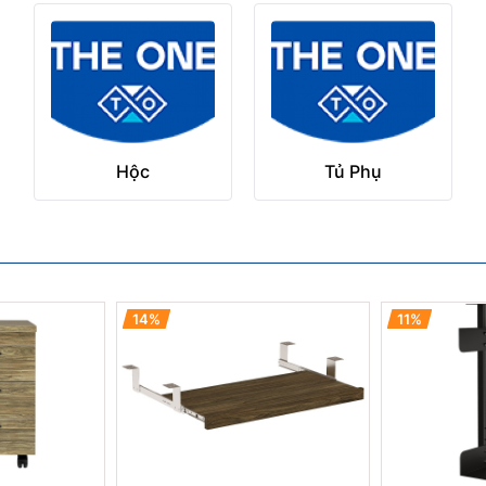
Hộc
Tủ Phụ
14%
11%