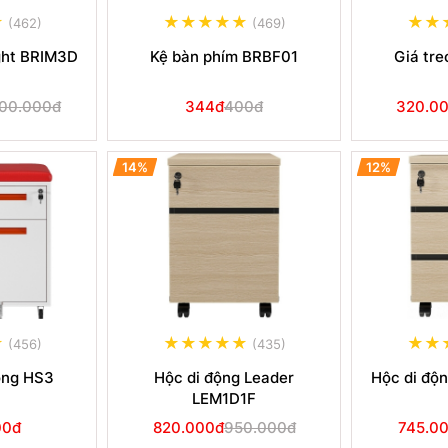
(462)
(469)
ght BRIM3D
Kệ bàn phím BRBF01
Giá tr
300.000đ
344đ
400đ
320.0
14%
12%
(456)
(435)
ộng HS3
Hộc di động Leader
Hộc di độ
LEM1D1F
00đ
820.000đ
950.000đ
745.0