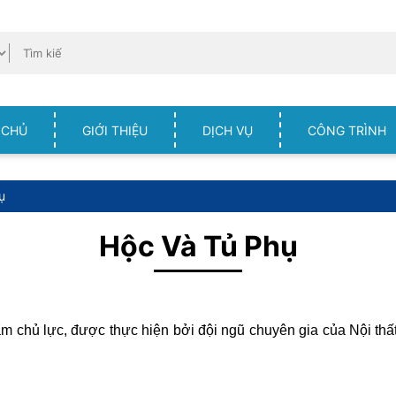
 CHỦ
GIỚI THIỆU
DỊCH VỤ
CÔNG TRÌNH
ụ
Hộc Và Tủ Phụ
m chủ lực, được thực hiện bởi đội ngũ chuyên gia của Nội thất