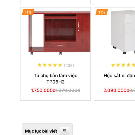
11%
11%
(438)
Tủ phụ bàn làm việc
Hộc sắt di độ
TP06H2
1.750.000đ
1.970.000đ
2.090.000đ
2.
Mục lục bài viết