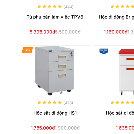
(444)
Tủ phụ bàn làm việc TPV6
Hộc di động Bri
5.398.000đ
5.500.000đ
1.160.000đ
1.
6%
(478)
Hộc sắt di động HS1
Hộc sắt di đ
1.785.000đ
1.900.000đ
1.635.0