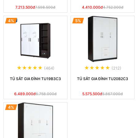
7.213.500đ
7.598.500đ
4.410.000đ
4.752.000đ
4%
5%
(464)
(212)
TỦ SẮT GIA ĐÌNH TU19B3C3
TỦ SẮT GIA ĐÌNH TU20B2C3
6.489.000đ
6.758.000đ
5.575.500đ
5.867.000đ
4%