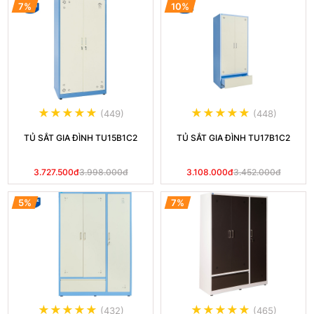
7%
10%
(449)
(448)
TỦ SẮT GIA ĐÌNH TU15B1C2
TỦ SẮT GIA ĐÌNH TU17B1C2
3.727.500đ
3.998.000đ
3.108.000đ
3.452.000đ
5%
7%
(432)
(465)