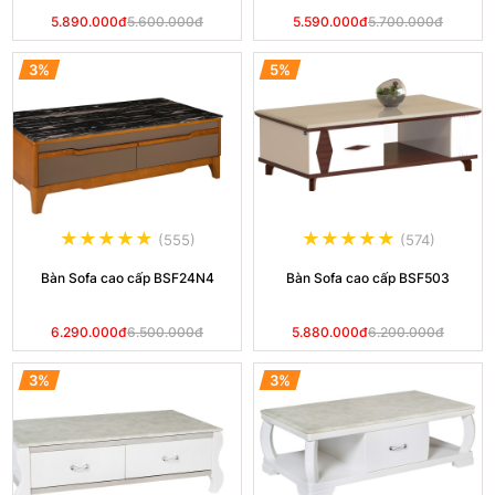
5.890.000đ
5.600.000đ
5.590.000đ
5.700.000đ
3%
5%
(555)
(574)
Bàn Sofa cao cấp BSF24N4
Bàn Sofa cao cấp BSF503
6.290.000đ
6.500.000đ
5.880.000đ
6.200.000đ
3%
3%