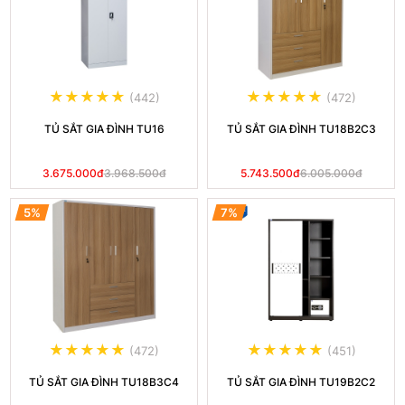
(442)
(472)
TỦ SẮT GIA ĐÌNH TU16
TỦ SẮT GIA ĐÌNH TU18B2C3
3.675.000đ
3.968.500đ
5.743.500đ
6.005.000đ
5%
7%
(472)
(451)
TỦ SẮT GIA ĐÌNH TU18B3C4
TỦ SẮT GIA ĐÌNH TU19B2C2